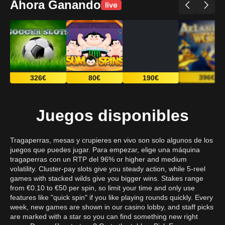
Ahora Ganando
326€
80€
190€
396€
Juegos disponibles
Tragaperras, mesas y crupieres en vivo son solo algunos de los
juegos que puedes jugar. Para empezar, elige una máquina
tragaperras con un RTP del 96% or higher and medium
volatility. Cluster-pay slots give you steady action, while 5-reel
games with stacked wilds give you bigger wins. Stakes range
from €0.10 to €50 per spin, so limit your time and only use
features like "quick spin" if you like playing rounds quickly. Every
week, new games are shown in our casino lobby, and staff picks
are marked with a star so you can find something new right