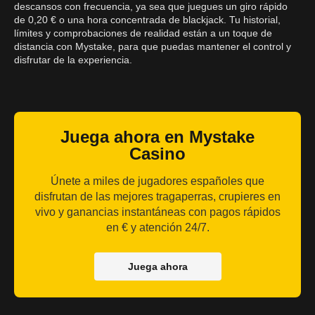
descansos con frecuencia, ya sea que juegues un giro rápido
de 0,20 € o una hora concentrada de blackjack. Tu historial,
límites y comprobaciones de realidad están a un toque de
distancia con Mystake, para que puedas mantener el control y
disfrutar de la experiencia.
Juega ahora en Mystake
Casino
Únete a miles de jugadores españoles que
disfrutan de las mejores tragaperras, crupieres en
vivo y ganancias instantáneas con pagos rápidos
en € y atención 24/7.
Juega ahora