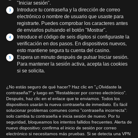
"Iniciar sesión".
Introduce tu contraseña y la dirección de correo
electrónico o nombre de usuario que usaste para
registrarte. Puedes comprobar los caracteres antes
de enviarlos pulsando el botón "Mostrar".
Introduce el código de seis dígitos si configuraste la
verificación en dos pasos. En dispositivos nuevos,
esto mantiene segura tu cuenta del casino.
Espera un minuto después de pulsar Iniciar sesión.
Para mantener la sesión activa, acepta las cookies
si se solicita.
¿No estás seguro de qué hacer? Haz clic en "¿Olvidaste la
contraseña?" y luego en "Restablecer por correo electrónico".
Después, haz clic en el enlace que te enviamos. Todos los
dispositivos usarán la nueva contraseña de inmediato. Es fácil
solucionar problemas comunes como "contraseña incorrecta":
solo cambia tu contraseña e inicia sesión de nuevo. Por tu
seguridad, bloqueamos los intentos fallidos frecuentes. Alerta de
nuevo dispositivo: confirma el inicio de sesión por correo
electrónico si necesitamos más pruebas. Si se detecta una VPN