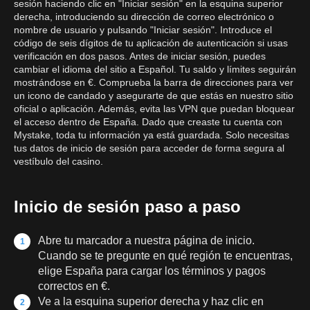
sesión haciendo clic en "Iniciar sesión" en la esquina superior
derecha, introduciendo su dirección de correo electrónico o
nombre de usuario y pulsando "Iniciar sesión". Introduce el
código de seis dígitos de tu aplicación de autenticación si usas
verificación en dos pasos. Antes de iniciar sesión, puedes
cambiar el idioma del sitio a Español. Tu saldo y límites seguirán
mostrándose en €. Comprueba la barra de direcciones para ver
un icono de candado y asegurarte de que estás en nuestro sitio
oficial o aplicación. Además, evita las VPN que puedan bloquear
el acceso dentro de España. Dado que creaste tu cuenta con
Mystake, toda tu información ya está guardada. Solo necesitas
tus datos de inicio de sesión para acceder de forma segura al
vestíbulo del casino.
Inicio de sesión paso a paso
Abre tu marcador a nuestra página de inicio.
Cuando se te pregunte en qué región te encuentras,
elige España para cargar los términos y pagos
correctos en €.
Ve a la esquina superior derecha y haz clic en