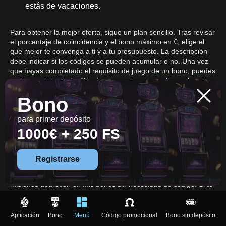
estás de vacaciones.
Para obtener la mejor oferta, sigue un plan sencillo. Tras revisar
el porcentaje de coincidencia y el bono máximo en €, elige el
que mejor te convenga a ti y a tu presupuesto. La descripción
debe indicar si los códigos se pueden acumular o no. Una vez
que hayas completado el requisito de juego de un bono, puedes
reclamar el siguiente. Si quieres seguir avanzando en el casino
mientras juegas en mesas en vivo, asegúrate de conocer la
Bono
tasa de contribución. Haz una foto del mosaico promocional por
si necesitas consultar los términos con el servicio de atención al
cliente.
para primer depósito
1000€ + 250 FS
Para obtener ayuda rápidamente, ve a tu perfil y abre el chat en
vivo. Luego comparte el código, el importe de tu depósito en
euros y la hora. Nuestro equipo puede revisar el registro de
Registrarse
activación y corregir cualquier regla que se haya pasado por
alto. Las cajas sorpresa, las caídas de fin de semana y las
misiones aparecen en Mis bonos sin necesidad de código. Si te
gustan las ofertas del casino que solo duran poco tiempo, revisa
con frecuencia ya que la página de Promociones se actualiza
varias veces por semana.
Aplicación
Bono
Menú
Código promocional
Bono sin depósito