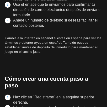
Usa el enlace que te enviamos para confirmar tu
dirección de correo electrónico después de enviar el
formulario.
Añade un número de teléfono si deseas facilitar el
contacto posterior.
Cambia a la interfaz en español si estás en España para ver los
términos y obtener ayuda en español. También puedes
establecer límites de depósito de inmediato para mantener el
juego en el casino justo.
Cómo crear una cuenta paso a
paso
Haz clic en "Registrarse" en la esquina superior
derecha.