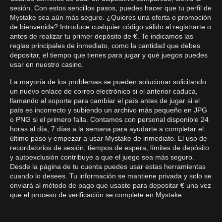
sesión. Con estos sencillos pasos, puedes hacer que tu perfil de
Mystake sea aún más seguro. ¿Quieres una oferta o promoción
de bienvenida? Introduce cualquier código válido al registrarte o
antes de realizar tu primer depósito de €. Te indicamos las
reglas principales de inmediato, como la cantidad que debes
depositar, el tiempo que tienes para jugar y qué juegos puedes
usar en nuestro casino.
La mayoría de los problemas se pueden solucionar solicitando
un nuevo enlace de correo electrónico si el anterior caduca,
llamando al soporte para cambiar el país antes de jugar si el
país es incorrecto y subiendo un archivo más pequeño en JPG
o PNG si el primero falla. Contamos con personal disponible 24
horas al día, 7 días a la semana para ayudarte a completar el
último paso y empezar a usar Mystake de inmediato. El uso de
recordatorios de sesión, tiempos de espera, límites de depósito
y autoexclusión contribuye a que el juego sea más seguro.
Desde la página de tu cuenta puedes usar estas herramientas
cuando lo desees. Tu información se mantiene privada y solo se
enviará al método de pago que usaste para depositar € una vez
que el proceso de verificación se complete en Mystake.