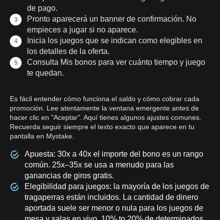
de pago.
Pronto aparecerá un banner de confirmación. No
empieces a jugar si no aparece.
Inicia los juegos que se indican como elegibles en
los detalles de la oferta.
Consulta Mis bonos para ver cuánto tiempo y juego
te quedan.
Es fácil entender cómo funciona el saldo y cómo cobrar cada
promoción. Lee atentamente la ventana emergente antes de
hacer clic en "Aceptar". Aquí tienes algunos ajustes comunes.
Recuerda seguir siempre el texto exacto que aparece en tu
pantalla en Mystake.
Apuesta: 30x a 40x el importe del bono es un rango
común. 25x–35x se usa a menudo para las
ganancias de giros gratis.
Elegibilidad para juegos: la mayoría de los juegos de
tragaperras están incluidos. La cantidad de dinero
aportada suele ser menor o nula para los juegos de
mesa y salas en vivo. 10% to 20% de determinados