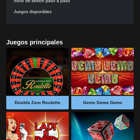
Inicio de sesión paso a paso
Juegos disponibles
Bonos y promociones
Torneos, reembolsos y giros gratis
Juegos principales
Cómo usar un código promocional
Aplicación móvil y experiencia
Obtener el APK para Android
Configurar iOS es rápido con la aplicación web
Programa VIP
Niveles VIP y requisitos
Double Zero Roulette
Gems Gems Gems
Medidas de seguridad
Para estar seguro
Juego responsable: límites, control de riesgos y política
de 18+