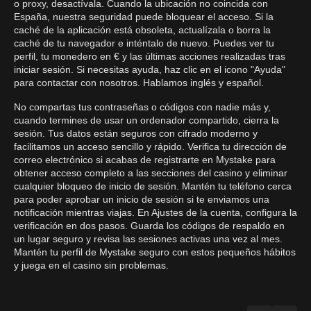
o proxy, desactívala. Cuando la ubicación no coincida con
España, nuestra seguridad puede bloquear el acceso. Si la
caché de la aplicación está obsoleta, actualízala o borra la
caché de tu navegador e inténtalo de nuevo. Puedes ver tu
perfil, tu monedero en € y las últimas acciones realizadas tras
iniciar sesión. Si necesitas ayuda, haz clic en el icono "Ayuda"
para contactar con nosotros. Hablamos inglés y español.
No compartas tus contraseñas o códigos con nadie más y,
cuando termines de usar un ordenador compartido, cierra la
sesión. Tus datos están seguros con cifrado moderno y
facilitamos un acceso sencillo y rápido. Verifica tu dirección de
correo electrónico si acabas de registrarte en Mystake para
obtener acceso completo a las secciones del casino y eliminar
cualquier bloqueo de inicio de sesión. Mantén tu teléfono cerca
para poder aprobar un inicio de sesión si te enviamos una
notificación mientras viajas. En Ajustes de la cuenta, configura la
verificación en dos pasos. Guarda los códigos de respaldo en
un lugar seguro y revisa las sesiones activas una vez al mes.
Mantén tu perfil de Mystake seguro con estos pequeños hábitos
y juega en el casino sin problemas.