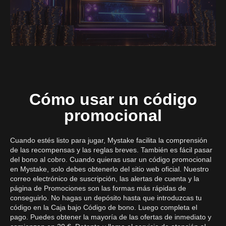
Cómo usar un código
promocional
Cuando estés listo para jugar, Mystake facilita la comprensión
de las recompensas y las reglas breves. También es fácil pasar
del bono al cobro. Cuando quieras usar un código promocional
en Mystake, solo debes obtenerlo del sitio web oficial. Nuestro
correo electrónico de suscripción, las alertas de cuenta y la
página de Promociones son las formas más rápidas de
conseguirlo. No hagas un depósito hasta que introduzcas tu
código en la Caja bajo Código de bono. Luego completa el
pago. Puedes obtener la mayoría de las ofertas de inmediato y