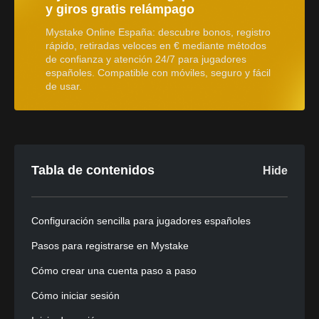
y giros gratis relámpago
Mystake Online España: descubre bonos, registro
rápido, retiradas veloces en € mediante métodos
de confianza y atención 24/7 para jugadores
españoles. Compatible con móviles, seguro y fácil
de usar.
Tabla de contenidos
Hide
Configuración sencilla para jugadores españoles
Pasos para registrarse en Mystake
Cómo crear una cuenta paso a paso
Cómo iniciar sesión